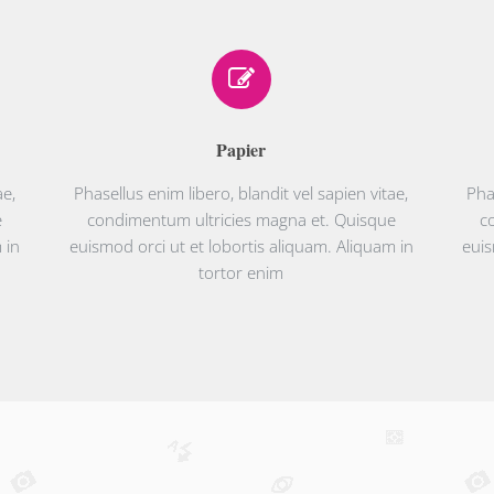
Papier
ae,
Phasellus enim libero, blandit vel sapien vitae,
Pha
e
condimentum ultricies magna et. Quisque
c
 in
euismod orci ut et lobortis aliquam. Aliquam in
euis
tortor enim