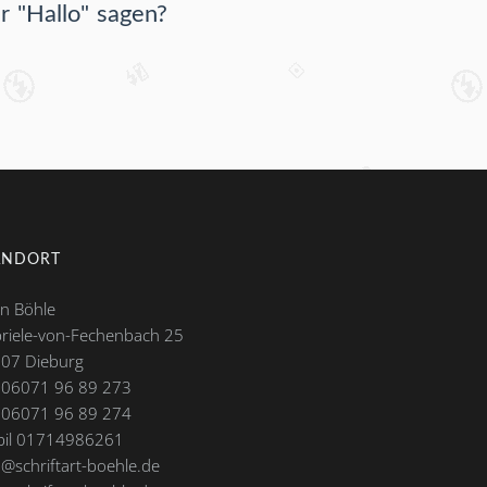
r "Hallo" sagen?
ANDORT
in Böhle
riele-von-Fechenbach 25
07 Dieburg
. 06071 96 89 273
 06071 96 89 274
il 01714986261
o@schriftart-boehle.de