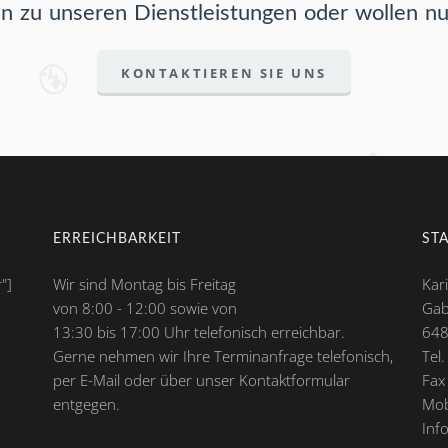
n zu unseren Dienstleistungen oder wollen nu
KONTAKTIEREN SIE UNS
ERREICHBARKEIT
ST
"]
Wir sind Montag bis Freitag
Kar
von 8:00 - 12:00 sowie von
Gab
13:30 bis 17:00 Uhr telefonisch erreichbar.
648
Gerne nehmen wir Ihre Terminanfrage telefonisch,
Tel
per E-Mail oder über unser Kontaktformular
Fax
entgegen.
Mob
Inf