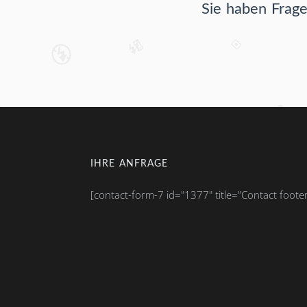
Sie haben Frage
IHRE ANFRAGE
[contact-form-7 id="1377" title="Contact footer