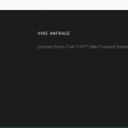
IHRE ANFRAGE
[contact-form-7 id="1377" title="Contact footer