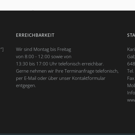
ERREICHBARKEIT
ST
"]
Wir sind Montag bis Freitag
Kar
von 8:00 - 12:00 sowie von
Gab
13:30 bis 17:00 Uhr telefonisch erreichbar.
648
Gerne nehmen wir Ihre Terminanfrage telefonisch,
Tel
per E-Mail oder über unser Kontaktformular
Fax
entgegen.
Mob
Inf
www