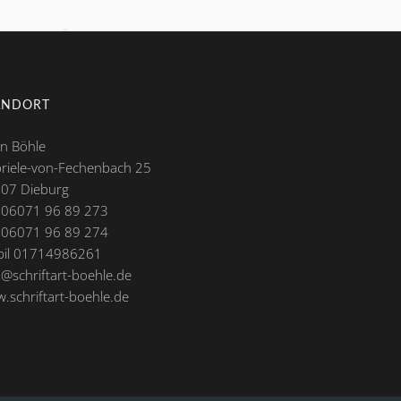
ANDORT
in Böhle
riele-von-Fechenbach 25
07 Dieburg
. 06071 96 89 273
 06071 96 89 274
il 01714986261
o@schriftart-boehle.de
.schriftart-boehle.de