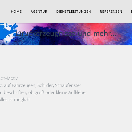
HOME
AGENTUR
DIENSTLEISTUNGEN
REFERENZEN
Druckerzeugnisse und mehr…
sch-Motiv
etc. auf Fahrzeugen, Schilder, Schaufenster
 beschriften, ob groß oder kleine Aufkleber
les ist möglich!